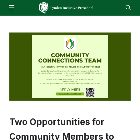
Our School
Overview & Mission Statement
For Families
Staff
EN
ES
Enroll
Jobs
Calendar
Directory
Preschool Registration Notice
Family Resources
Transportation
Referral Process
Kindergarten Readiness
Two Opportunities for
Community Members to